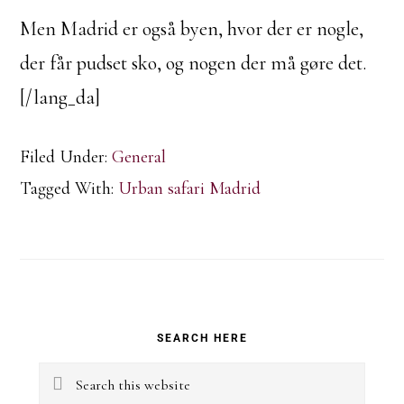
Men Madrid er også byen, hvor der er nogle,
der får pudset sko, og nogen der må gøre det.
[/lang_da]
Filed Under:
General
Tagged With:
Urban safari Madrid
Primary
SEARCH HERE
Sidebar
Search