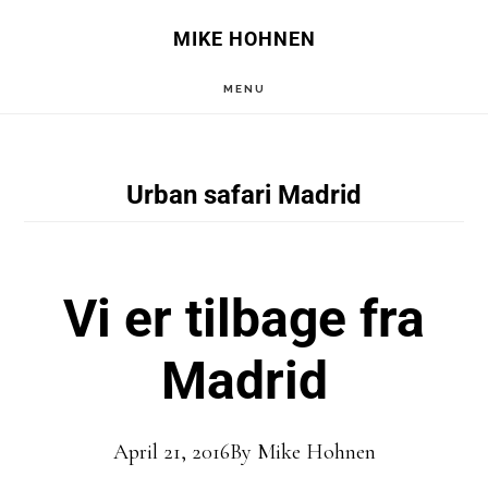
Skip
Skip
MIKE HOHNEN
to
to
MENU
main
primary
content
sidebar
Urban safari Madrid
Vi er tilbage fra
Madrid
April 21, 2016
By
Mike Hohnen