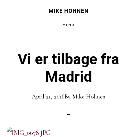
Skip
Skip
MIKE HOHNEN
to
to
MENU
main
primary
content
sidebar
Vi er tilbage fra
Madrid
April 21, 2016
By
Mike Hohnen