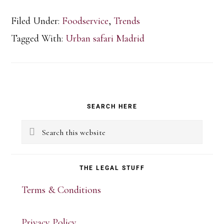
Filed Under:
Foodservice
,
Trends
Tagged With:
Urban safari Madrid
Primary
SEARCH HERE
Sidebar
Search
this
website
THE LEGAL STUFF
Terms & Conditions
Privacy Policy