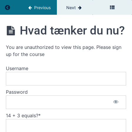
Introduktion
Return to course: GROW Leadership DK
Previous
Next
til Service
Værdikæden
GROW
Hvad tænker du nu?
Loyalitet &
Leadership
Tilfredshed
DK
You are unauthorized to view this page. Please sign
Værdi
up for the course
Medarbejder
Username
Loyalitet &
Tilfredshed
Dream
Team
Password
Svinghjulet
Service
Værdikæde
på 2 min.
14 + 3 equals?
*
Hvad