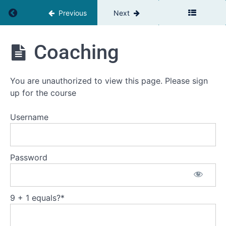
Service
Return to course: GROW Leadership DK
Værdikæden
Previous
Next
(1
Time
GROW
30
Coaching
Leadership
min)
DK
You are unauthorized to view this page. Please sign
3
up for the course
Grundlæggende
ledelse
(1
Username
time
40
min)
Password
Motivation
og
Feedback
9 + 1 equals?
*
Coaching