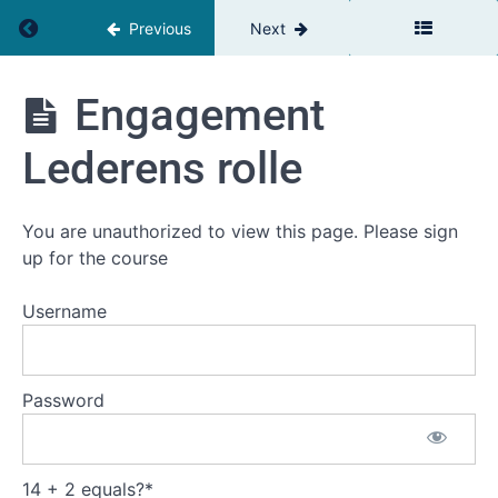
Mindset
Return to course: GROW Leadership DK
(
Previous
Next
2
timer)
GROW
Engagement
Leadership
6.
DK
Lederens rolle
Fra
teori
til
handling
You are unauthorized to view this page. Please sign
(1
up for the course
time
20
Username
min)
Du er
dit
Password
vigtigste
instrument
Engagement
14 + 2 equals?
*