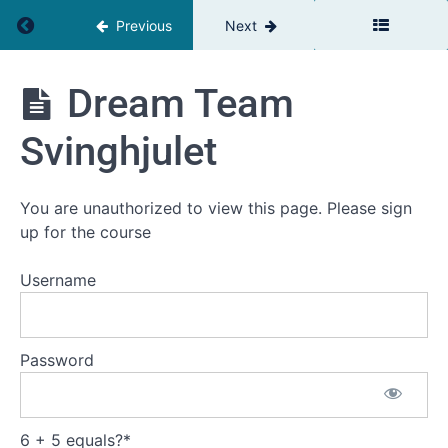
Værdikæden
Return to course: GROW Leadership DK
Previous
Next
(1
Time
30
GROW
Dream Team
min)
Leadership
DK
Svinghjulet
Introduktion
til Service
Værdikæden
You are unauthorized to view this page. Please sign
up for the course
Loyalitet &
Tilfredshed
Username
Værdi
Medarbejder
Password
Loyalitet &
Tilfredshed
Dream
Team
6 + 5 equals?
*