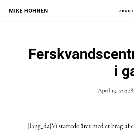
Skip
Skip
MIKE HOHNEN
ABOU
to
to
main
primary
content
sidebar
Ferskvandscentr
i g
April 13, 2022
B
[lang_da]Vi startede året med et brag af 