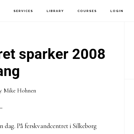
T
SERVICES
LIBRARY
COURSES
LOGIN
P
S
et sparker 2008
ang
y
Mike Hohnen
en dag. På ferskvandcentret i Silkeborg