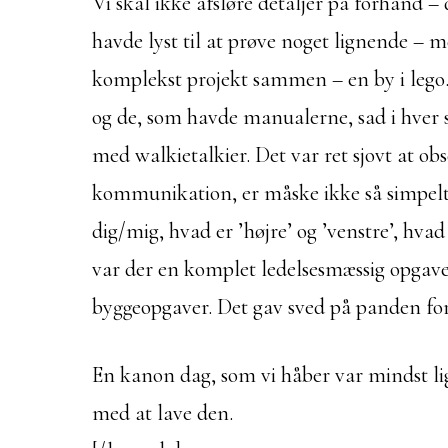
Vi skal ikke afsløre detaljer på forhånd –
havde lyst til at prøve noget lignende – 
komplekst projekt sammen – en by i lego.
og de, som havde manualerne, sad i hver
med walkietalkier. Det var ret sjovt at obs
kommunikation, er måske ikke så simpelt a
dig/mig, hvad er ’højre’ og ’venstre’, hvad
var der en komplet ledelsesmæssig opgave
byggeopgaver. Det gav sved på panden for
En kanon dag, som vi håber var mindst lig
med at lave den.