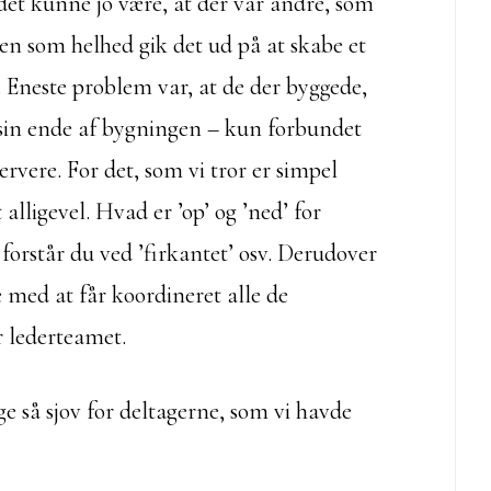
 det kunne jo være, at der var andre, som
men som helhed gik det ud på at skabe et
 Eneste problem var, at de der byggede,
 sin ende af bygningen – kun forbundet
ervere. For det, som vi tror er simpel
lligevel. Hvad er ’op’ og ’ned’ for
 forstår du ved ’firkantet’ osv. Derudover
 med at får koordineret alle de
 lederteamet.
e så sjov for deltagerne, som vi havde