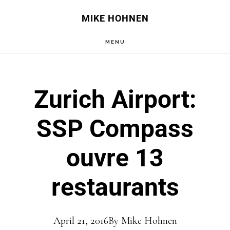
Skip
Skip
MIKE HOHNEN
to
to
MENU
main
primary
content
sidebar
Zurich Airport:
SSP Compass
ouvre 13
restaurants
April 21, 2016
By
Mike Hohnen