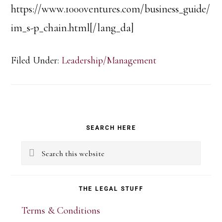
https://www.1000ventures.com/business_guide/
im_s-p_chain.html[/lang_da]
Filed Under:
Leadership/Management
Primary
SEARCH HERE
Sidebar
Search
this
website
THE LEGAL STUFF
Terms & Conditions