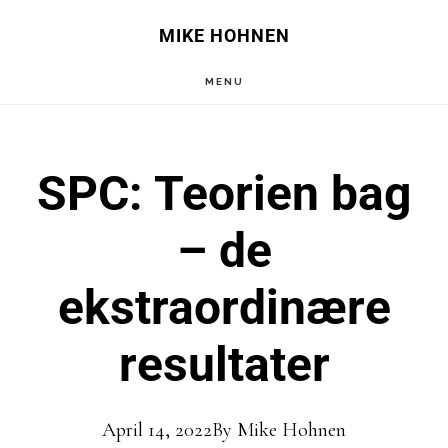
Skip
Skip
MIKE HOHNEN
to
to
MENU
main
primary
content
sidebar
SPC: Teorien bag
– de
ekstraordinære
resultater
April 14, 2022
By
Mike Hohnen