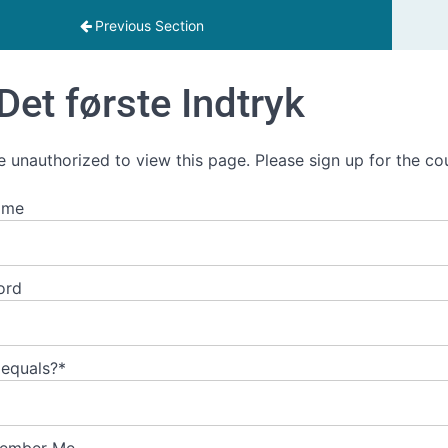
Previous Section
Det første Indtryk
e unauthorized to view this page. Please sign up for the co
ame
ord
 equals?
*