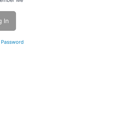
ember Me
 Password