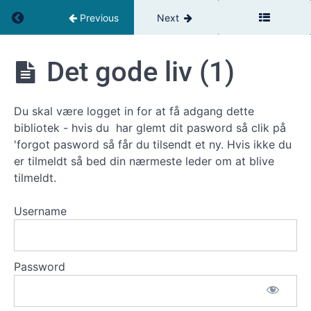
Return to course: Floor Manager Bibliotek
Previous
Next
Floor
Det gode liv (1)
Manager
Introduktion
Bibliotek
Du skal være logget in for at få adgang dette
Service
bibliotek - hvis du har glemt dit pasword så clik på
Ledelse
'forgot pasword så får du tilsendt et ny. Hvis ikke du
er tilmeldt så bed din nærmeste leder om at blive
Team
tilmeldt.
Forståelse
Username
Coaching
og
Motivation
Password
Mindset